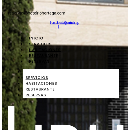
reservas@hotelriohortega.com
Facebook-
Instagram
Bootstrap
f
INICIO
SERVICIOS
HABITACIONES
RESTAURANTE
RESERVAS
INICIO
SERVICIOS
HABITACIONES
RESTAURANTE
RESERVAS