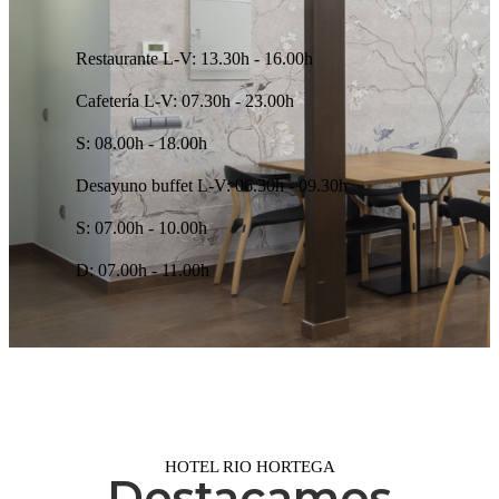
Restaurante
L-V: 13.30h - 16.00h
Cafetería
L-V: 07.30h - 23.00h
S: 08.00h - 18.00h
Desayuno buffet
L-V: 06.30h - 09.30h
S: 07.00h - 10.00h
D: 07.00h - 11.00h
HOTEL RIO HORTEGA
Destacamos